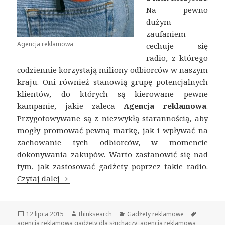
Na pewno
dużym
zaufaniem
Agencja reklamowa
cechuje się
radio, z którego
codziennie korzystają miliony odbiorców w naszym
kraju. Oni również stanowią grupę potencjalnych
klientów, do których są kierowane pewne
kampanie, jakie zaleca
Agencja reklamowa
.
Przygotowywane są z niezwykłą starannością, aby
mogły promować pewną markę, jak i wpływać na
zachowanie tych odbiorców, w momencie
dokonywania zakupów. Warto zastanowić się nad
tym, jak zastosować gadżety poprzez takie radio.
Czytaj dalej
Agencja reklamowa dostarcza gadżety na 
Opublikowano
12 lipca 2015
Autor
thinksearch
Kategorie
Gadżety reklamowe
Tagi
agencja reklamowa gadżety dla słuchaczy
,
agencja reklamowa