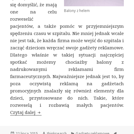
się domyślić, że mają
Balony z helem
one na celu
rozweselić
pacjentów, a także pomóc w przyjemniejszym
spędzeniu czasu w szpitalu. Nie mniej jednak wcale
nie jest tak, że każda firma może wejść do szpitala i
zacząć dzieciom wręczać swoje gadżety reklamowe.
Dlatego właśnie w takiej sytuacji najczęściej
spotkać możemy chociażby balony z
nadrukowanymi reklamami firm
farmaceutycznych. Najważniejsze jednak jest to, by
poza oczywistą reklamą na gadżetach
promocyjnych znalazły się również elementy dla
dzieci, przystosowane do nich. Takie, które
rozweselą i rozbawią małych pacjentów.
Czytaj dalej
Balony z helem dla małych pacjentów
Opublikowano
22 lipca 2015
Autor
thinksearch
Kategorie
Gadżety reklamowe
Tagi